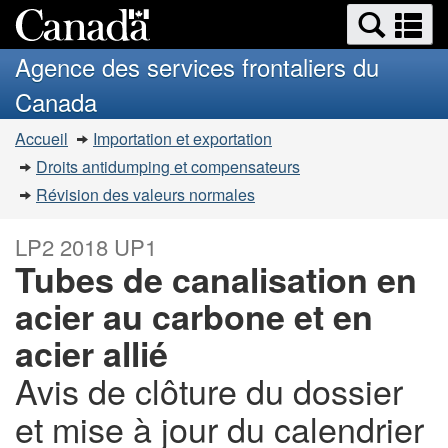
Recherche
Re
Passer
Passer
et
et
au
à
Agence des services frontaliers du
menus
contenu
la
m
Canada
principal
version
HTML
Vous
Accueil
Importation et exportation
simplifiée
êtes
Droits antidumping et compensateurs
ici
Révision des valeurs normales
:
LP2 2018 UP1
Tubes de canalisation en
acier au carbone et en
acier allié
Avis de clôture du dossier
et mise à jour du calendrier