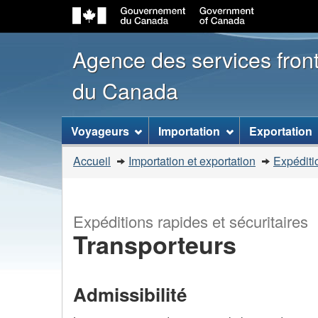
Agence des services front
du Canada
Menu
Voyageurs
Importation
Exportation
des
Vous
Accueil
Importation et exportation
Expéditio
sujets
êtes
ici
:
Expéditions rapides et sécuritaires
Transporteurs
Admissibilité