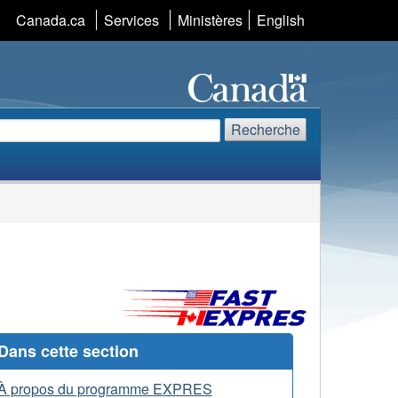
Sélection
Canada.ca
Services
Ministères
English
de
la
langue
echerche
echerchez
Recherche
te
eb
Dans cette section
À propos du programme
EXPRES