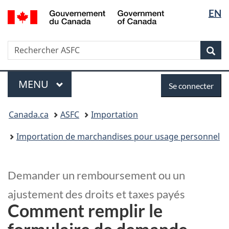
Sélectio
/
EN
Passer
Passer
Passer
Government
de
au
à
à
of
contenu
:
la
la
Canada
Recherche
Rechercher
principal
Sections
version
Rec
langue
ASFC
HTML
simplifiée
Menu
Se
MENU
PRINCIPAL
Se connecter
connecter
Vous
Canada.ca
ASFC
Importation
êtes
ici
Importation de marchandises pour usage personnel
:
Demander un remboursement ou un
ajustement des droits et taxes payés
Comment remplir le