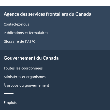
page
À
Agence des services frontaliers du Canada
propos
de
Contactez-nous
ce
Publications et formulaires
site
Glossaire de l'ASFC
Gouvernement du Canada
Toutes les coordonnées
Ministères et organismes
À propos du gouvernement
Thèmes
Emplois
et