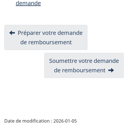
demande
Navigation
Précédent :
Préparer votre demande
du
de remboursement
document
Suivant :
Soumettre votre demande
de remboursement
Détails
de
Date de modification :
2026-01-05
la