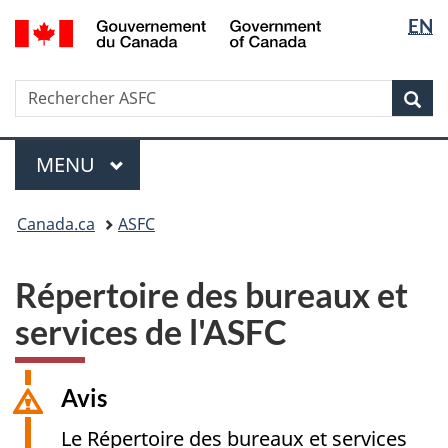
Sélectio
/
EN
Passer
Passer
Passer
Government
de
au
au
à
of
Gestionnaire
contenu
la
la
Canada
Recherche
Rechercher
des
principal
version
Rec
langue
ASFC
Invitations
HTML
simplifiée
Menu
MENU
PRINCIPAL
Vous
Canada.ca
ASFC
êtes
ici
:
Répertoire des bureaux et
services de l'ASFC
Avis
Le Répertoire des bureaux et services