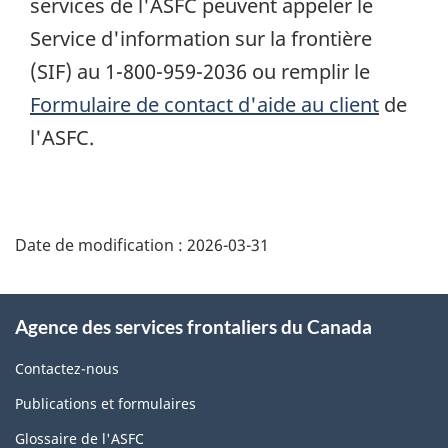
services de l'ASFC peuvent appeler le
Service d'information sur la frontière
(SIF) au 1-800-959-2036 ou remplir le
Formulaire de contact d'aide au client
de
l'ASFC.
Détails
de
Date de modification :
2026-03-31
la
page
À
Agence des services frontaliers du Canada
propos
de
Contactez-nous
ce
Publications et formulaires
site
Glossaire de l'ASFC