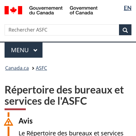
Sélectio
/
EN
Passer
Passer
Government
de
au
à
of
contenu
la
la
Canada
Recherche
Rechercher
principal
version
Rec
langue
ASFC
HTML
simplifiée
Menu
MENU
PRINCIPAL
Vous
Canada.ca
ASFC
êtes
ici
:
Répertoire des bureaux et
services de l'ASFC
Avis
Le Répertoire des bureaux et services