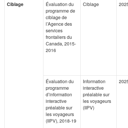
Ciblage
Évaluation du
Ciblage
202
programme de
ciblage de
l’Agence des
services
frontaliers du
Canada, 2015-
2016
Évaluation du
Information
202
programme
interactive
d’information
préalable sur
interactive
les voyageurs
préalable sur
(IIPV)
les voyageurs
(IIPV), 2018-19