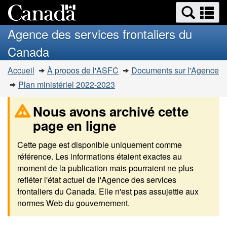
Recherche
Re
Passer
Passer
et
et
au
à
Agence des services frontaliers du
menus
contenu
la
m
Canada
principal
version
HTML
Vous
Accueil
À propos de l'ASFC
Documents sur l'Agence
simplifiée
êtes
Plan ministériel 2022-2023
ici
:
Nous avons archivé cette
page en ligne
Cette page est disponible uniquement comme
référence. Les informations étaient exactes au
moment de la publication mais pourraient ne plus
refléter l'état actuel de l'Agence des services
frontaliers du Canada. Elle n'est pas assujettie aux
normes Web du gouvernement.