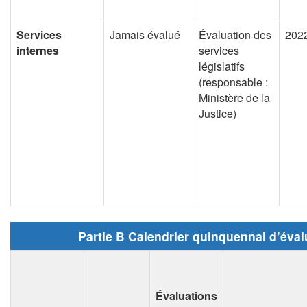
Services
Jamais évalué
Évaluation des
202
internes
services
législatifs
(responsable :
Ministère de la
Justice)
Partie B Calendrier quinquennal d’éval
Évaluations