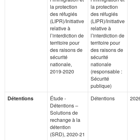
la protection
la protection
des réfugiés
des réfugiés
(LIPR)/Initiative
(LIPR)/Initiative
relative à
relative à
l’interdiction de
l’interdiction de
territoire pour
territoire pour
des raisons de
des raisons de
sécurité
sécurité
nationale,
nationale
2019-2020
(responsable :
Sécurité
publique)
Détentions
Étude -
Détentions
202
Détentions –
Solutions de
rechange à la
détention
(SRD), 2020-21