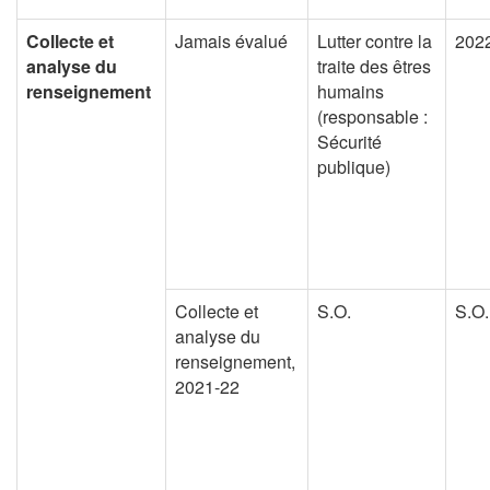
Collecte et
Jamais évalué
Lutter contre la
202
analyse du
traite des êtres
renseignement
humains
(responsable :
Sécurité
publique)
Collecte et
S.O.
S.O.
analyse du
renseignement,
2021-22