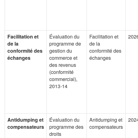
Facilitation et
Évaluation du
Facilitation et
202
de la
programme de
de la
conformité des
gestion du
conformité des
échanges
commerce et
échanges
des revenus
(conformité
commercial),
2013-14
Antidumping et
Évaluation du
Antidumping et
202
compensateurs
programme des
compensateurs
droits