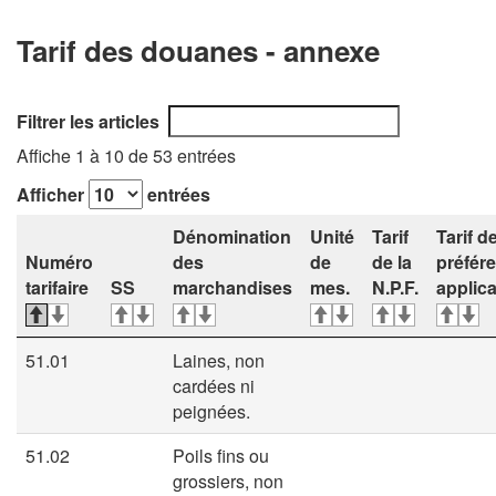
Tarif des douanes - annexe
Filtrer les articles
Affiche 1 à 10 de 53 entrées
Afficher
entrées
Dénomination
Unité
Tarif
Tarif d
Numéro
des
de
de la
préfér
tarifaire
SS
marchandises
mes.
N.P.F.
applic
51.01
Laines, non
cardées ni
peignées.
51.02
Poils fins ou
grossiers, non