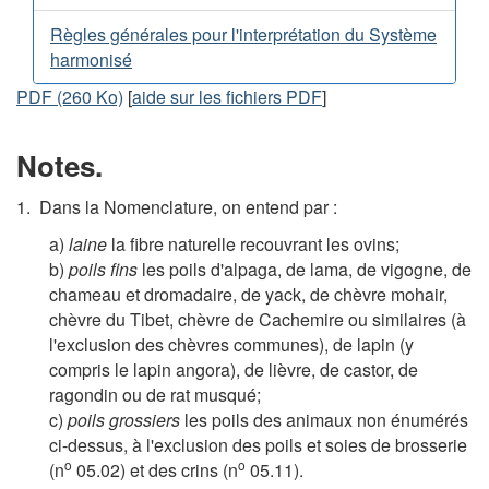
Règles générales pour l'interprétation du Système
harmonisé
PDF (260 Ko)
[
aide sur les fichiers PDF
]
Notes.
1. Dans la Nomenclature, on entend par :
a)
laine
la fibre naturelle recouvrant les ovins;
b)
poils fins
les poils d'alpaga, de lama, de vigogne, de
chameau et dromadaire, de yack, de chèvre mohair,
chèvre du Tibet, chèvre de Cachemire ou similaires (à
l'exclusion des chèvres communes), de lapin (y
compris le lapin angora), de lièvre, de castor, de
ragondin ou de rat musqué;
c)
poils grossiers
les poils des animaux non énumérés
ci-dessus, à l'exclusion des poils et soies de brosserie
o
o
(n
05.02) et des crins (n
05.11).