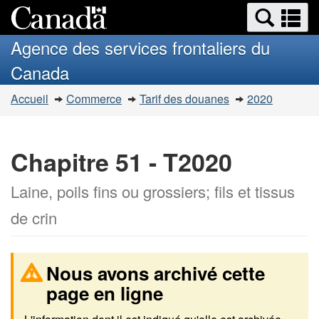
Recherche
Re
Passer
Passer
et
et
au
à
Agence des services frontaliers du
menus
contenu
la
m
Canada
principal
version
HTML
Vous
Accueil
Commerce
Tarif des douanes
2020
simplifiée
êtes
ici
:
Chapitre 51 - T2020
Laine, poils fins ou grossiers; fils et tissus
de crin
Nous avons archivé cette
page en ligne