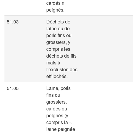
cardés ni
peignés.
51.03
Déchets de
laine ou de
poils fins ou
grossiers, y
compris les
déchets de fils
mais à
l'exclusion des
effilochés.
51.05
Laine, poils
fins ou
grossiers,
cardés ou
peignés (y
compris la «
laine peignée