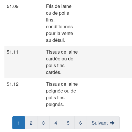
51.09
Fils de laine
ou de poils
fins,
conditionnés
pour la vente
au détail.
51.11
Tissus de laine
cardée ou de
poils fins
cardés.
51.12
Tissus de laine
peignée ou de
poils fins
peignés.
Page
Page
1
Page
Page
2
Page
Page
3
Page
Page
4
Page
Page
5
Page
Page
6
Suivant