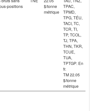
s bruts sans
TNE
22.05
TAU, TNZ,
ous-positions
$/tonne
TPAC,
métrique
TPMD,
TPG, TÉU,
TACI, TC,
TCR, TI,
TP, TCOL,
TJ, TPA,
THN, TKR,
TCUE,
TUA,
TPTGP: En
fr.
TM 22.05
$/tonne
métrique