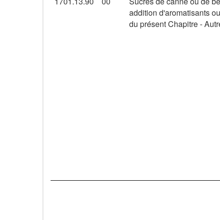
1701.13.90
00
Sucres de canne ou de bet
addition d'aromatisants o
du présent Chapitre - Autr