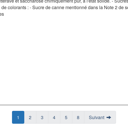
terave et saccharose chimiquement pur, à l'état solide. - Sucre
u de colorants : - Sucre de canne mentionné dans la Note 2 de s
es
Page
Page
1
Page
Page
2
Page
Page
3
Page
Page
4
Page
Page
5
Page
Page
8
Suivant