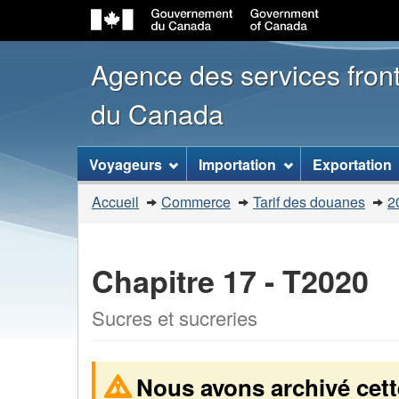
Agence des services front
du Canada
Menu
Voyageurs
Importation
Exportation
des
Vous
Accueil
Commerce
Tarif des douanes
2
sujets
êtes
ici
:
Chapitre 17 - T2020
Sucres et sucreries
Nous avons archivé cett