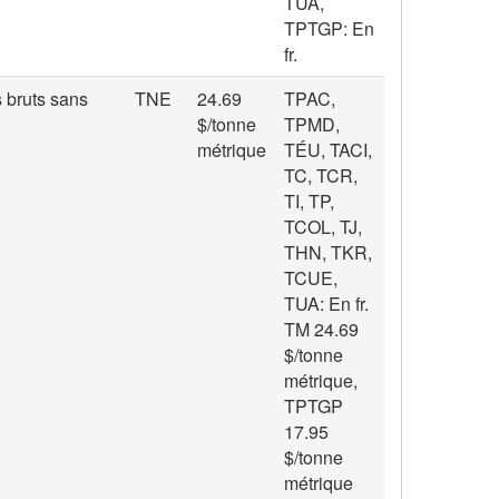
TUA,
TPTGP: En
fr.
s bruts sans
TNE
24.69
TPAC,
$/tonne
TPMD,
métrique
TÉU, TACI,
TC, TCR,
TI, TP,
TCOL, TJ,
THN, TKR,
TCUE,
TUA: En fr.
TM 24.69
$/tonne
métrique,
TPTGP
17.95
$/tonne
métrique