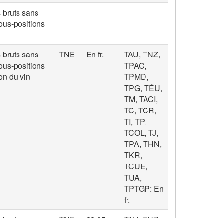
s bruts sans
ous-positions
s bruts sans
TNE
En fr.
TAU, TNZ,
ous-positions
TPAC,
ion du vin
TPMD,
TPG, TÉU,
TM, TACI,
TC, TCR,
TI, TP,
TCOL, TJ,
TPA, THN,
TKR,
TCUE,
TUA,
TPTGP: En
fr.