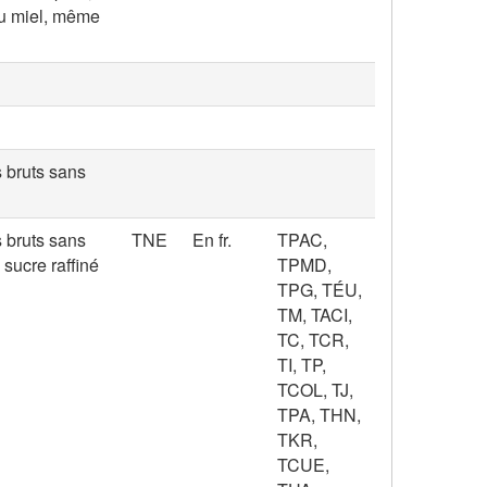
du miel, même
s bruts sans
s bruts sans
TNE
En fr.
TPAC,
 sucre raffiné
TPMD,
TPG, TÉU,
TM, TACI,
TC, TCR,
TI, TP,
TCOL, TJ,
TPA, THN,
TKR,
TCUE,