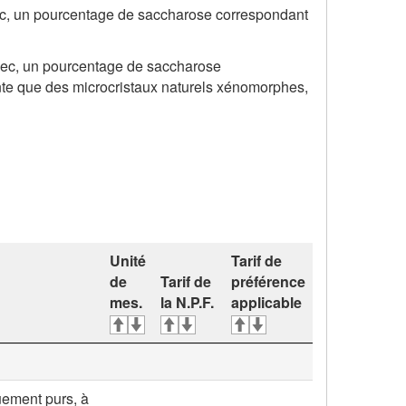
 sec, un pourcentage de saccharose correspondant
 sec, un pourcentage de saccharose
ente que des microcristaux naturels xénomorphes,
Unité
Tarif de
de
Tarif de
préférence
mes.
la N.P.F.
applicable
quement purs, à