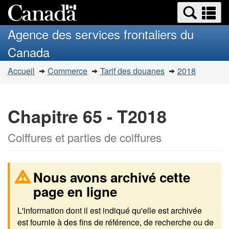
Recherche
Re
Passer
Passer
et
et
au
à
Agence des services frontaliers du
menus
contenu
la
m
Canada
principal
version
HTML
Vous
Accueil
Commerce
Tarif des douanes
2018
simplifiée
êtes
ici
:
Chapitre 65 - T2018
Coiffures et parties de coiffures
Nous avons archivé cette
page en ligne
L'information dont il est indiqué qu'elle est archivée
est fournie à des fins de référence, de recherche ou de