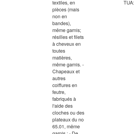
textiles, en
TUA: 
pièces (mais
non en
bandes),
même garnis;
résilles et filets
à cheveux en
toutes
matières,
même garnis. -
Chapeaux et
autres
coiffures en
feutre,
fabriqués à
l'aide des
cloches ou des
plateaux du no
65.01, même
garnis : - De