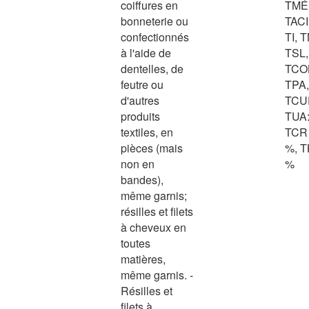
coiffures en
TMÉ
bonneterie ou
TACI
confectionnés
TI, T
à l'aide de
TSL,
dentelles, de
TCOL
feutre ou
TPA,
d'autres
TCU
produits
TUA: 
textiles, en
TCR 
pièces (mais
%, T
non en
%
bandes),
même garnis;
résilles et filets
à cheveux en
toutes
matières,
même garnis. -
Résilles et
filets à