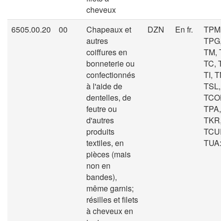
cheveux
6505.00.20
00
Chapeaux et
DZN
En fr.
TPM
autres
TPG,
coiffures en
TM, 
bonneterie ou
TC, 
confectionnés
TI, T
à l'aide de
TSL,
dentelles, de
TCOL
feutre ou
TPA,
d'autres
TKR
produits
TCU
textiles, en
TUA: 
pièces (mais
non en
bandes),
même garnis;
résilles et filets
à cheveux en