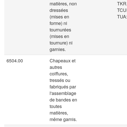
matières, non
TKR
dressées
TCU
(mises en
TUA: 
forme) ni
tournurées
(mises en
tournure) ni
garnies.
6504.00
Chapeaux et
autres
coiffures,
tressés ou
fabriqués par
l'assemblage
de bandes en
toutes
matières,
même garnis.