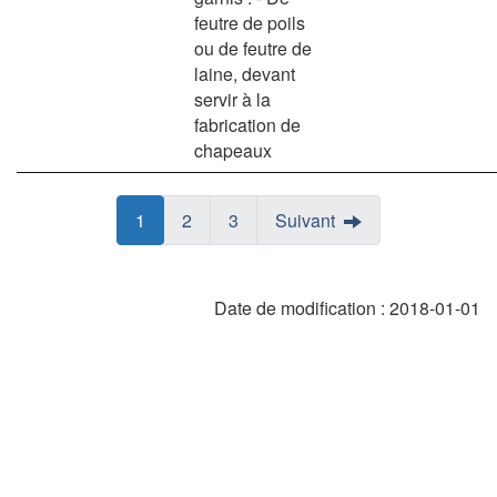
feutre de poils
ou de feutre de
laine, devant
servir à la
fabrication de
chapeaux
Page
Page
1
Page
Page
2
Page
Page
3
Suivant
Date de modification :
2018-01-01