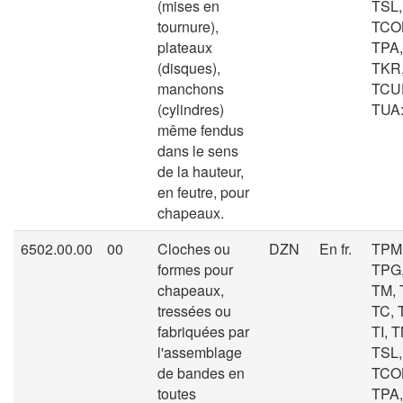
(mises en
TSL,
tournure),
TCOL
plateaux
TPA,
(disques),
TKR
manchons
TCU
(cylindres)
TUA: 
même fendus
dans le sens
de la hauteur,
en feutre, pour
chapeaux.
6502.00.00
00
Cloches ou
DZN
En fr.
TPM
formes pour
TPG,
chapeaux,
TM, 
tressées ou
TC, 
fabriquées par
TI, T
l'assemblage
TSL,
de bandes en
TCOL
toutes
TPA,