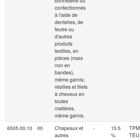
bonneterie ou
confectionnés
à l'aide de
dentelles, de
feutre ou
d'autres
produits
textiles, en
pièces (mais
non en
bandes),
même garnis;
résilles et filets
à cheveux en
toutes
matières,
même garnis.
6505.00.10
00
Chapeaux et
-
15.5
TPM
autres
%
TÉU,