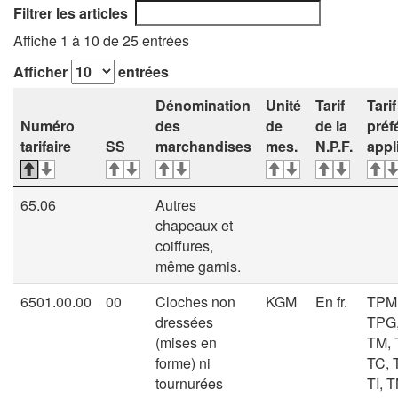
Filtrer les articles
Affiche 1 à 10 de 25 entrées
Afficher
entrées
Dénomination
Unité
Tarif
Tarif
Numéro
des
de
de la
préf
tarifaire
SS
marchandises
mes.
N.P.F.
appl
65.06
Autres
chapeaux et
coiffures,
même garnis.
6501.00.00
00
Cloches non
KGM
En fr.
TPM
dressées
TPG,
(mises en
TM, 
forme) ni
TC, 
tournurées
TI, T