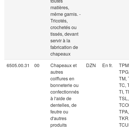
toutes
matières,
même garnis. -
Tricotés,
crochetés ou
tissés, devant
servir à la
fabrication de
chapeaux
6505.00.31
00
Chapeaux et
DZN
En fr.
TPM
autres
TPG,
coiffures en
TM, 
bonneterie ou
TC, 
confectionnés
TI, T
à l'aide de
TSL,
dentelles, de
TCOL
feutre ou
TPA,
d'autres
TKR
produits
TCU