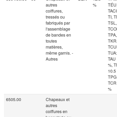
autres
%
TÉU,
coiffures,
TACI
tressés ou
TI, T
fabriqués par
TSL,
l'assemblage
TCOL
de bandes en
TPA,
toutes
TKR
matières,
TCU
même garnis. -
TUA: 
Autres
TAU 
%, 
10.5
TPG 
TCR 
%
6505.00
Chapeaux et
autres
coiffures en