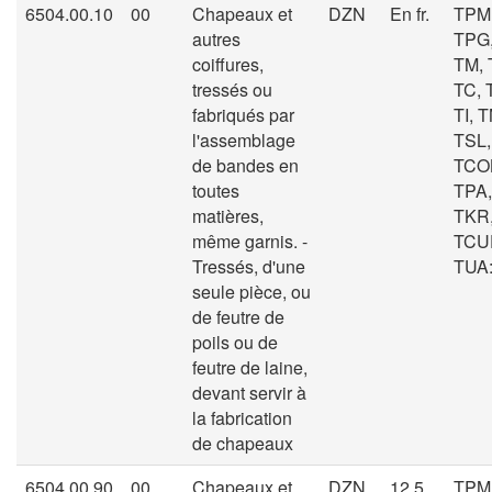
6504.00.10
00
Chapeaux et
DZN
En fr.
TPM
autres
TPG,
coiffures,
TM, 
tressés ou
TC, 
fabriqués par
TI, T
l'assemblage
TSL,
de bandes en
TCOL
toutes
TPA,
matières,
TKR
même garnis. -
TCU
Tressés, d'une
TUA: 
seule pièce, ou
de feutre de
poils ou de
feutre de laine,
devant servir à
la fabrication
de chapeaux
6504.00.90
00
Chapeaux et
DZN
12.5
TPM