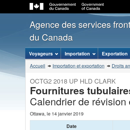
Agence des services front
du Canada
Menu
Voyageurs
Importation
Exportation
des
Vous
Accueil
Importation et exportation
Droits a
sujets
êtes
ici
OCTG2 2018 UP HLD CLARK
:
Fournitures tubulaire
Calendrier de révision
Ottawa, le 14 janvier 2019
Date