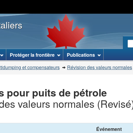
Passer
Passer
Passer
au
à
à
aliers
contenu
« À
la
principal
propos
version
de
HTML
R
ce
simplifiée
R
site »
le
Protéger la frontière
Publications
si
W
ntidumping et compensateurs
Révision des valeurs normales
s pour puits de pétrole
 des valeurs normales (Revisé
Événement