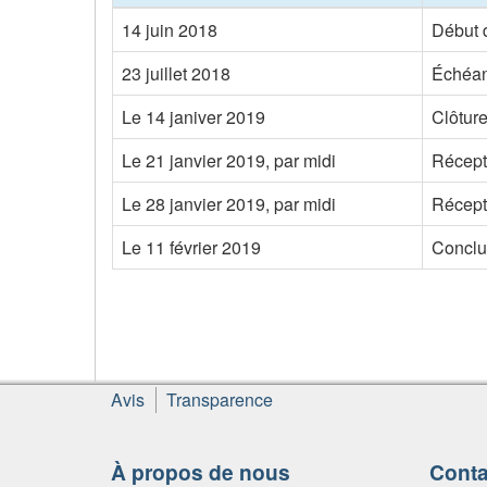
14 juin 2018
Début d
23 juillet 2018
Échéan
Le 14 janiver 2019
Clôture
Le 21 janvier 2019, par midi
Récept
Le 28 janvier 2019, par midi
Récept
Le 11 février 2019
Conclu
À
Avis
Transparence
propos
de
ce
À propos de nous
Conta
site