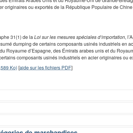
s Émirats Arabes Unis et du Royaume-Uni de Grande-Bretagne
ier originaires ou exportés de la République Populaire de Chine
phe 31(1) de la
Loi sur les mesures spéciales d’importation
, l
ésumé dumping de certains composants usinés industriels en aci
, du Royaume d’Espagne, des Émirats arabes unis et du Royaum
ertains composants usinés industriels en acier originaires ou 
,589 Ko)
[
aide sur les fichiers PDF
]