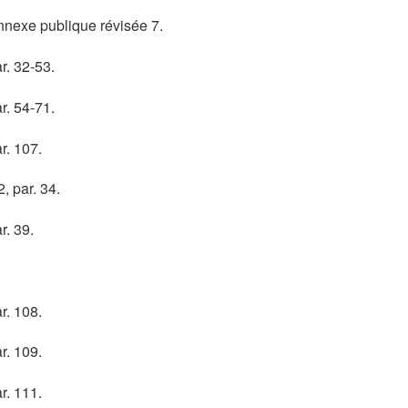
nnexe publique révisée 7.
ge
r. 32-53.
ge
r. 54-71.
ge
r. 107.
ge
 par. 34.
ge
r. 39.
ge
ge
r. 108.
ge
r. 109.
ge
r. 111.
ge