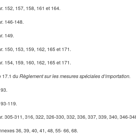
r. 152, 157, 158, 161 et 164.
ge
ar. 146-148.
ge
r. 149.
ge
r. 150, 153, 159, 162, 165 et 171.
ge
r. 154, 159, 160, 162, 165 et 171.
ge
le 17.1 du
Règlement sur les mesures spéciales d’importation.
ge
 93.
ge
 93-119.
ge
ar. 305-311, 316, 322, 326-330, 332, 336, 337, 339, 340, 346-34
ge
nexes 36, 39, 40, 41, 48, 55- 66, 68.
ge