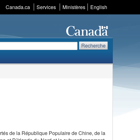
Sélection
Canada.ca
Services
Ministères
English
de
la
langue
echerche
echerchez
Recherche
te
eb
ortés de la République Populaire de Chine, de la