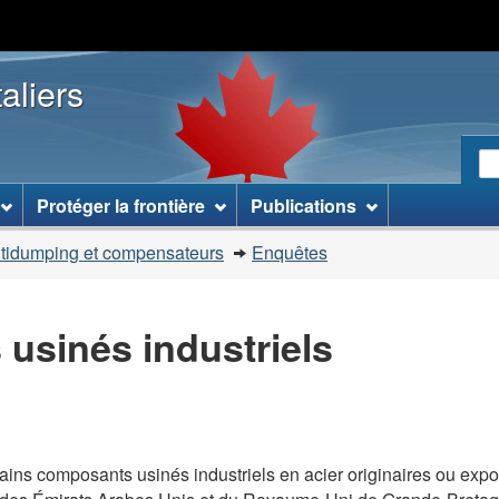
Passer
Passer
Passer
au
à
à
aliers
contenu
« À
la
principal
propos
version
de
HTML
R
ce
simplifiée
R
site »
le
Protéger la frontière
Publications
si
W
ntidumping et compensateurs
Enquêtes
usinés industriels
ains composants usinés industriels en acier originaires ou exp