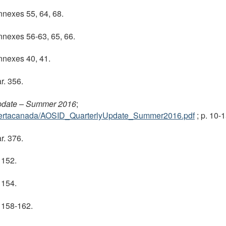
nnexes 55, 64, 68.
ge
nnexes 56-63, 65, 66.
ge
nnexes 40, 41.
ge
r. 356.
ge
 Update – Summer 2016
;
ge
albertacanada/AOSID_QuarterlyUpdate_Summer2016.pdf
; p. 10-1
r. 376.
ge
 152.
ge
 154.
ge
. 158-162.
ge