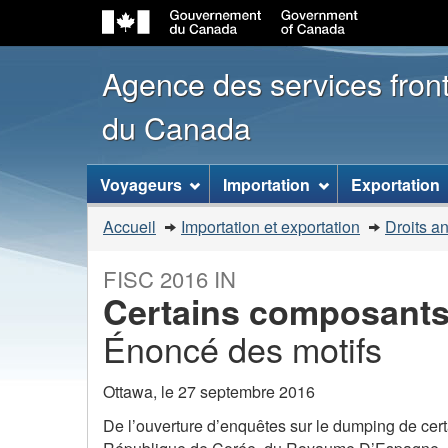
Agence des services front
du Canada
Menu
Voyageurs
Importation
Exportation
des
Vous
Accueil
Importation et exportation
Droits a
sujets
êtes
ici
FISC 2016 IN
:
Certains composants 
Énoncé des motifs
Ottawa, le 27 septembre 2016
De l’ouverture d’enquêtes sur le dumping de cert