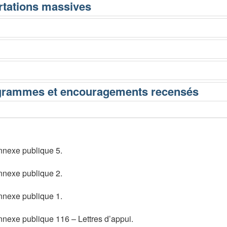
nnexe publique 5.
ge
nnexe publique 2.
ge
nnexe publique 1.
ge
nnexe publique 116 – Lettres d’appui.
ge