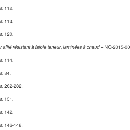
r. 112.
ge
r. 113.
ge
r. 120.
ge
 allié résistant à faible teneur
,
laminées à chaud –
NQ-2015-001;
ge
r. 114.
ge
r. 84.
ge
ar. 262-282.
ge
r. 131.
ge
r. 142.
ge
ar. 146-148.
ge