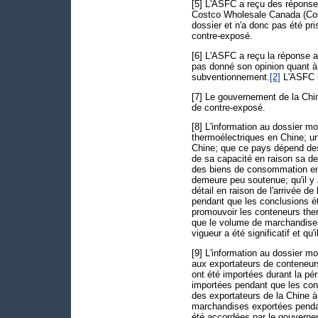
[5] L'ASFC a reçu des réponse
Costco Wholesale Canada (Cost
dossier et n'a donc pas été pr
contre-exposé.
[6] L'ASFC a reçu la réponse 
pas donné son opinion quant à 
subventionnement.
[2]
L'ASFC n
[7] Le gouvernement de la Chi
de contre-exposé.
[8] L'information au dossier m
thermoélectriques en Chine; u
Chine; que ce pays dépend des 
de sa capacité en raison sa de
des biens de consommation en
demeure peu soutenue; qu'il y
détail en raison de l'arrivée 
pendant que les conclusions ét
promouvoir les conteneurs the
que le volume de marchandises 
vigueur a été significatif et q
[9] L'information au dossier m
aux exportateurs de conteneu
ont été importées durant la p
importées pendant que les concl
des exportateurs de la Chine 
marchandises exportées pendan
été accordées par le gouverne