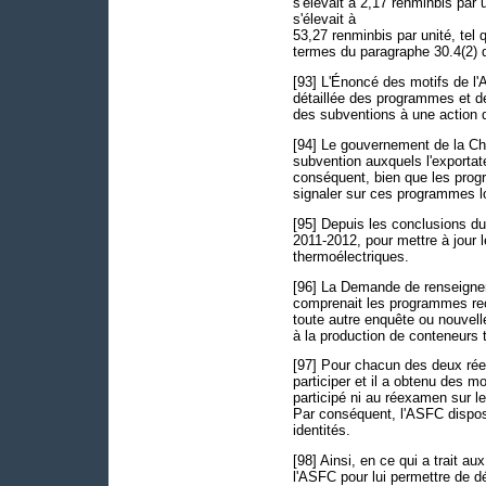
s'élevait à 2,17 renminbis par
s'élevait à
53,27 renminbis par unité, tel 
termes du paragraphe 30.4(2) 
[93] L'Énoncé des motifs de l'A
détaillée des programmes et d
des subventions à une action 
[94] Le gouvernement de la Ch
subvention auxquels l'exportate
conséquent, bien que les progr
signaler sur ces programmes lor
[95] Depuis les conclusions d
2011-2012, pour mettre à jour
thermoélectriques.
[96] La Demande de renseign
comprenait les programmes rece
toute autre enquête ou nouvell
à la production de conteneurs 
[97] Pour chacun des deux rée
participer et il a obtenu des 
participé ni au réexamen sur l
Par conséquent, l'ASFC dispo
identités.
[98] Ainsi, en ce qui a trait a
l'ASFC pour lui permettre de 