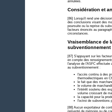
annulées.
Considération et a
[86] Lorsqu'il rend une décision
des conclusions visant des ma
poursuite ou la reprise du su
facteurs énoncés au paragraphe
circonstances.
Vraisemblance de la
subventionnement
[87] S'appuyant sur les facte
en compte des renseignements a
l'analyse de l'ASFC effectuée au
au subventionnement :
l'accès continu à des 
thermoélectriques en Ch
le fait que des marchan
le volume de marchandi
l'intérêt soutenu des e
volume croissant de ma
la capacité pour la pro
l'octroi de subventions
[88] Aucun exportateur de con
présenté de mémoire ou de con