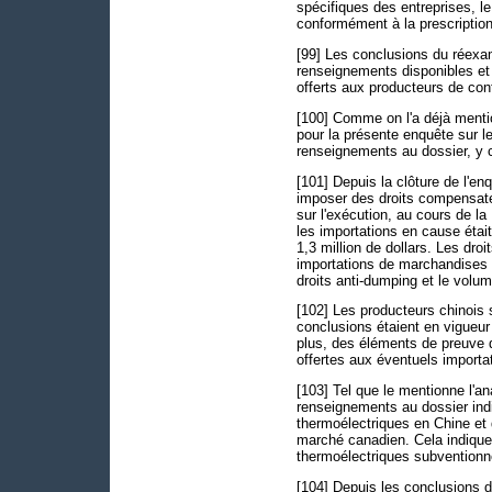
spécifiques des entreprises, l
conformément à la prescription
[99] Les conclusions du réexa
renseignements disponibles et
offerts aux producteurs de co
[100] Comme on l'a déjà menti
pour la présente enquête sur le
renseignements au dossier, y 
[101] Depuis la clôture de l'e
imposer des droits compensat
sur l'exécution, au cours de l
les importations en cause étai
1,3 million de dollars. Les dro
importations de marchandises
droits anti-dumping et le volu
[102] Les producteurs chinois
conclusions étaient en vigueu
plus, des éléments de preuve 
offertes aux éventuels importa
[103] Tel que le mentionne l'an
renseignements au dossier ind
thermoélectriques en Chine et 
marché canadien. Cela indique 
thermoélectriques subventionn
[104] Depuis les conclusions 