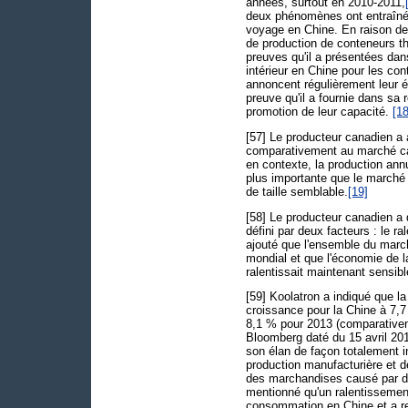
années, surtout en 2010-2011,
deux phénomènes ont entraîné 
voyage en Chine. En raison de
de production de conteneurs t
preuves qu'il a présentées da
intérieur en Chine pour les co
annoncent régulièrement leur é
preuve qu'il a fournie dans sa
promotion de leur capacité.
[18
[57] Le producteur canadien a 
comparativement au marché can
en contexte, la production an
plus importante que le marché
de taille semblable.
[19]
[58] Le producteur canadien a 
défini par deux facteurs : le 
ajouté que l'ensemble du marc
mondial et que l'économie de l
ralentissait maintenant sensib
[59] Koolatron a indiqué que l
croissance pour la Chine à 7,7
8,1 % pour 2013 (comparativeme
Bloomberg daté du 15 avril 201
son élan de façon totalement in
production manufacturière et d
des marchandises causé par de
mentionné qu'un ralentissement
consommation en Chine et a re