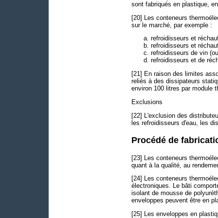
sont fabriqués en plastique, e
[20] Les conteneurs thermoélec
sur le marché, par exemple :
refroidisseurs et récha
refroidisseurs et réchauf
refroidisseurs de vin (ou
refroidisseurs et de ré
[21] En raison des limites ass
reliés à des dissipateurs stat
environ 100 litres par module 
Exclusions
[22] L'exclusion des distribute
les refroidisseurs d'eau, les dis
Procédé de fabricati
[23] Les conteneurs thermoélec
quant à la qualité, au rendemen
[24] Les conteneurs thermoélec
électroniques. Le bâti comport
isolant de mousse de polyurétha
enveloppes peuvent être en pla
[25] Les enveloppes en plasti