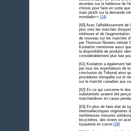
récentes sur la faiblesse de 
chinois pour faire en sorte qu
mais plutôt sur la demande int
mondiale>>.
[24]
[60] Avec l'affaiblissement de 
plus vers les marchés d'export
intérieure et de l'augmentation
de nouveau sur les marchés d'ex
par Thomson Reuters intitulé 
Koolatron mentionne aussi que
la disponibilité de produits ide
considérablement plus bas pour
[61] Koolatron a également fai
par tous les exportateurs de la
conclusion du Tribunal ainsi qu
procédures d'enquête sur le rée
sur le marché canadien aux va
[62] En ce qui concerne le dos
substantiels avaient été perçu
marchandises en cause pendant
[63] En plus de faire état du 
thermoélectriques originaires 
nombreuses mesures antidumpi
bicyclettes, des éviers en acie
tuyauterie en cuivre.
[29]