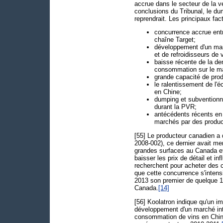
accrue dans le secteur de la v
conclusions du Tribunal, le du
reprendrait. Les principaux fa
concurrence accrue entr
chaîne Target;
développement d'un marc
et de refroidisseurs de 
baisse récente de la de
consommation sur le mar
grande capacité de prod
le ralentissement de l'é
en Chine;
dumping et subventionn
durant la PVR;
antécédents récents en
marchés par des produc
[55] Le producteur canadien a 
2008-002), ce dernier avait me
grandes surfaces au Canada et
baisser les prix de détail et in
recherchent pour acheter des 
que cette concurrence s'intens
2013 son premier de quelque 
Canada.
[14]
[56] Koolatron indique qu'un i
développement d'un marché int
consommation de vins en Chine