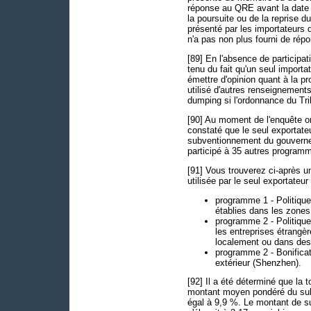
réponse au QRE avant la date de
la poursuite ou de la reprise 
présenté par les importateurs
n'a pas non plus fourni de ré
[89] En l'absence de participa
tenu du fait qu'un seul impor
émettre d'opinion quant à la pr
utilisé d'autres renseignements
dumping si l'ordonnance du Tri
[90] Au moment de l'enquête or
constaté que le seul exportate
subventionnement du gouverneme
participé à 35 autres program
[91] Vous trouverez ci-après u
utilisée par le seul exportateu
programme 1 - Politiques
établies dans les zone
programme 2 - Politiques
les entreprises étrangè
localement ou dans des
programme 2 - Bonifica
extérieur (Shenzhen).
[92] Il a été déterminé que la
montant moyen pondéré du subv
égal à 9,9 %. Le montant de s