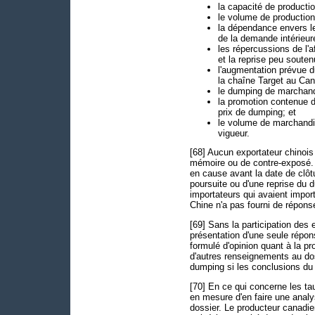
la capacité de producti
le volume de production
la dépendance envers le
de la demande intérieur
les répercussions de l
et la reprise peu sout
l'augmentation prévue d
la chaîne Target au Ca
le dumping de marchand
la promotion contenue 
prix de dumping; et
le volume de marchandis
vigueur.
[68] Aucun exportateur chinoi
mémoire ou de contre-exposé.
en cause avant la date de clôtu
poursuite ou d'une reprise du
importateurs qui avaient impo
Chine n'a pas fourni de répon
[69] Sans la participation des
présentation d'une seule répo
formulé d'opinion quant à la pr
d'autres renseignements au dos
dumping si les conclusions du 
[70] En ce qui concerne les ta
en mesure d'en faire une analy
dossier. Le producteur canadie