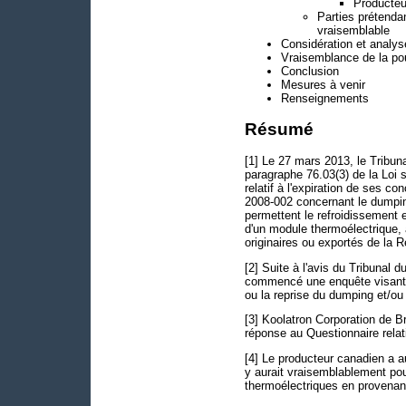
Producteu
Parties prétenda
vraisemblable
Considération et analy
Vraisemblance de la pou
Conclusion
Mesures à venir
Renseignements
Résumé
[1] Le 27 mars 2013, le Tribu
paragraphe 76.03(3) de la Loi 
relatif à l'expiration de ses 
2008-002 concernant le dumpin
permettent le refroidissement 
d'un module thermoélectrique, à
originaires ou exportés de la 
[2] Suite à l'avis du Tribunal
commencé une enquête visant à 
ou la reprise du dumping et/o
[3] Koolatron Corporation de Br
réponse au Questionnaire relat
[4] Le producteur canadien a a
y aurait vraisemblablement po
thermoélectriques en provenanc