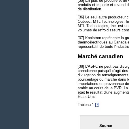
[35] En plus de produire et de
produits et importe et revend 
de distribution.
[36] Le seul autre producteur
Québec. MTL Technologies, Inc
MTL Technologies, Inc. est un 
volumes de refroidisseurs const
[37] Koolatron représente la gr
thermoélectriques au Canada e
représentatif de toute l'industr
Marché canadien
[38] L'ASFC ne peut pas divulg
canadienne puisqu'il s'agit des
divulgation de renseignements 
pourcentage du marché dans le
importations en provenance de 
stable au cours de la PVR. La 
était le résultat d'une augmen
États-Unis.
Tableau 1
[7]
Source