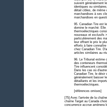
suivent généralement l
identiques ou similaires,
détail cibles, de même q
marchandises à ses clien
marchandises en questi
95. Canadian Tire est 
domine le marché. Elle 
thermoélectriques consi
nouveaux et exclusifs >
particulièrement des m
leur offrant le prix le 
efforts à faire connaît
chez Canadian Tire. D'ap
articles similaires au ni
96. Le Tribunal estime 
des conteneurs thermoél
Tire influencent considé
Dans les cas où d'autres
Canadian Tire, le désir 
généralement baisser les
détaillants et les impo
thermoélectriques.
[références omises]
[75] Avec l'arrivée de la chaî
chaîne Target au Canada chois
concurrence accrue amènera les