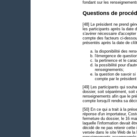
fondant sur les renseignements 
Questions de procé
[48] Le président ne prend gé
les participants après la date 
s'avérer nécessaire d'accepter
compte des facteurs ci-dessou
présentés après la date de clôt
la disponibilité des ren
l'émergence de questio
la pertinence et le car
la possibilité pour d'au
renseignements;
la question de savoir s
compte par le président 
[49] Les participants qui souh
dossier, soit séparément, soit
renseignements afin que le prés
compte lorsqu'il rendra sa déci
[50] En ce qui a trait à la prés
réponse d'un importateur, Cos
fermeture du dossier, le 16 ma
laquelle l'information devait ê
décidé de ne pas retenir cette
versée dans le site Web de la L
renseignements accompagnés d'