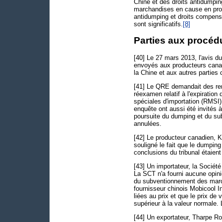
Chine et des droits antidumpi
marchandises en cause en pro
antidumping et droits compen
sont significatifs.
[8]
Parties aux procéd
[40] Le 27 mars 2013, l'avis du
envoyés aux producteurs cana
la Chine et aux autres parties
[41] Le QRE demandait des re
réexamen relatif à l'expiratio
spéciales d'importation (RMSI)
enquête ont aussi été invités à
poursuite du dumping et du su
annulées.
[42] Le producteur canadien, K
souligné le fait que le dumping
conclusions du tribunal étaien
[43] Un importateur, la Sociét
La SCT n'a fourni aucune opinio
du subventionnement des march
fournisseur chinois Mobicool I
liées au prix et que le prix d
supérieur à la valeur normale
[44] Un exportateur, Tharpe R