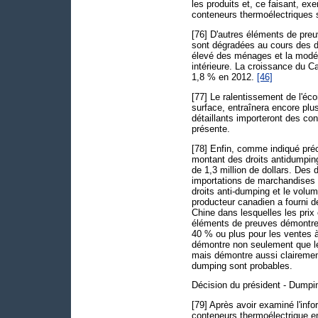
les produits et, ce faisant, ex
conteneurs thermoélectriques 
[76] D'autres éléments de pre
sont dégradées au cours des d
élevé des ménages et la modéra
intérieure. La croissance du C
1,8 % en 2012.
[46]
[77] Le ralentissement de l'éc
surface, entraînera encore plu
détaillants importeront des con
présente.
[78] Enfin, comme indiqué pré
montant des droits antidumpin
de 1,3 million de dollars. Des
importations de marchandises
droits anti-dumping et le volu
producteur canadien a fourni d
Chine dans lesquelles les prix 
éléments de preuves démontrent
40 % ou plus pour les ventes à 
démontre non seulement que le
mais démontre aussi clairement
dumping sont probables.
Décision du président - Dumpi
[79] Après avoir examiné l'inf
conteneurs thermoélectrique e