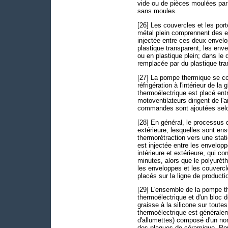
vide ou de pièces moulées par 
sans moules.
[26] Les couvercles et les port
métal plein comprennent des en
injectée entre ces deux envelo
plastique transparent, les enve
ou en plastique plein; dans le 
remplacée par du plastique tra
[27] La pompe thermique se com
réfrigération à l'intérieur de l
thermoélectrique est placé ent
motoventilateurs dirigent de l'a
commandes sont ajoutées selon l
[28] En général, le processus d
extérieure, lesquelles sont e
thermorétraction vers une stat
est injectée entre les envelop
intérieure et extérieure, qui 
minutes, alors que le polyurét
les enveloppes et les couvercle
placés sur la ligne de productio
[29] L'ensemble de la pompe t
thermoélectrique et d'un bloc 
graisse à la silicone sur toute
thermoélectrique est généralem
d'allumettes) composé d'un nom
des plaques de céramique. Pou