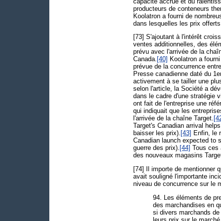
capacité accrue et du ralenti
producteurs de conteneurs the
Koolatron a fourni de nombreus
dans lesquelles les prix offert
[73] S'ajoutant à l'intérêt cro
ventes additionnelles, des élé
prévu avec l'arrivée de la cha
Canada.
[40]
Koolatron a fourni
prévue de la concurrence entre
Presse canadienne daté du 1er
activement à se tailler une plu
selon l'article, la Société a d
dans le cadre d'une stratégie v
ont fait de l'entreprise une réf
qui indiquait que les entrepri
l'arrivée de la chaîne Target.
[4
Target's Canadian arrival helps
baisser les prix).
[43]
Enfin, le 
Canadian launch expected to sp
guerre des prix).
[44]
Tous ces a
des nouveaux magasins Targe
[74] Il importe de mentionner 
avait souligné l'importante inc
niveau de concurrence sur le 
94. Les éléments de pr
des marchandises en qu
si divers marchands de 
leurs prix sur le march