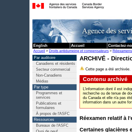
Passer au c
English
Accueil
Contactez-n
Accueil
>
Droits antidumping et compensateurs
>
Réexamens re
ARCHIVÉ - Directi
Par auditoire
Canadiens et résidents
Cette page a été archivée.
Secteur commercial
Non-Canadiens
Contenu archivé
Médias
Par type
L'information dont il est indi
Programmes et
recherche ou de tenue de do
services
du Canada et elle n'a pas ét
information dans un autre f
Publications et
formulaires
À propos de l'ASFC
Réexamen relatif à l'
Ressources
Bureaux de l'ASFC
Certaines glacières 
Quoi de neuf