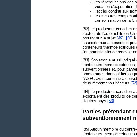
les répercussions des su
vocation d'exportation 
l'accès continu aux no
les mesures compensatoi
consommation de la Ch
[82] Le producteur canadien a 
secteur de l'automobile en Chi
portant sur le sujet.
[49]
,
[50]
Ko
associés aux accessoires pou
conteneurs thermoélectriques d
l'automobile afin de recevoir 
[83] Koolatron a aussi indiqué
conteneurs thermoélectriques,
subventionnées et, pour parven
programmes donnant lieu ou pou
l'ASFC avait continué à consi
deux réexamens ultérieurs.
[52
[84] Le producteur canadien a 
exportaient des produits de c
d'autres pays.
[53]
Parties prétendant q
subventionnement n'
[85] Aucun mémoire ou contre-
conteneurs thermoélectriques n