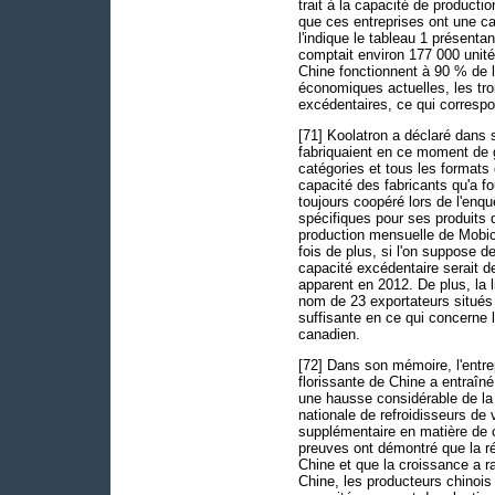
trait à la capacité de producti
que ces entreprises ont une c
l'indique le tableau 1 présen
comptait environ 177 000 unité
Chine fonctionnent à 90 % de l
économiques actuelles, les tro
excédentaires, ce qui correspo
[71] Koolatron a déclaré dans
fabriquaient en ce moment de 
catégories et tous les format
capacité des fabricants qu'a f
toujours coopéré lors de l'enq
spécifiques pour ses produits 
production mensuelle de Mobico
fois de plus, si l'on suppose 
capacité excédentaire serait d
apparent en 2012. De plus, la l
nom de 23 exportateurs situés
suffisante en ce qui concerne 
canadien.
[72] Dans son mémoire, l'entre
florissante de Chine a entraîn
une hausse considérable de l
nationale de refroidisseurs de 
supplémentaire en matière de 
preuves ont démontré que la ré
Chine et que la croissance a ra
Chine, les producteurs chinois 