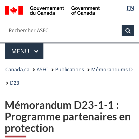
Sélectio
/
EN
Passer
Passer
Government
de
au
à
of
contenu
la
la
Canada
Recherche
Rechercher
principal
version
Rec
langue
ASFC
HTML
simplifiée
Menu
MENU
PRINCIPAL
Vous
Canada.ca
ASFC
Publications
Mémorandums D
êtes
ici
D23
:
Mémorandum D23-1-1 :
Programme partenaires en
protection