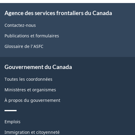
page
À
Agence des services frontaliers du Canada
propos
de
Contactez-nous
ce
Publications et formulaires
site
Glossaire de l'ASFC
Gouvernement du Canada
Toutes les coordonnées
Ministères et organismes
À propos du gouvernement
Thèmes
Emplois
et
sujets
Immigration et citoyenneté