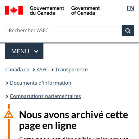
Sélectio
/
EN
Passer
Passer
Government
de
au
à
of
contenu
la
la
Canada
Recherche
Rechercher
principal
version
Rec
langue
ASFC
HTML
simplifiée
Menu
MENU
PRINCIPAL
Vous
Canada.ca
ASFC
Transparence
êtes
ici
Documents d'information
:
Comparutions parlementaires
Nous avons archivé cette
page en ligne