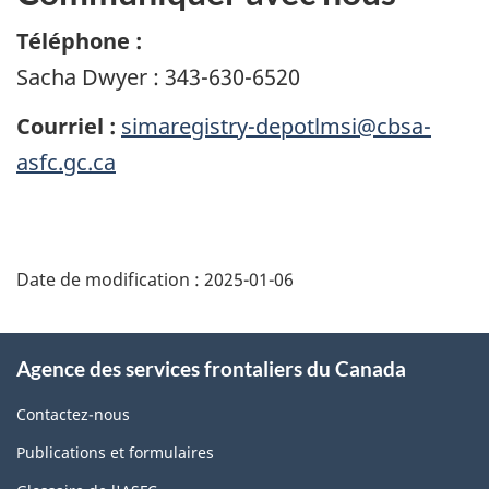
Téléphone :
Sacha Dwyer : 343-630-6520
Courriel :
simaregistry-depotlmsi@cbsa-
asfc.gc.ca
Détails
de
Date de modification :
2025-01-06
la
page
À
Agence des services frontaliers du Canada
propos
de
Contactez-nous
ce
Publications et formulaires
site