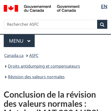
Sélectio
/
EN
Passer
Passer
Government
de
au
à
of
contenu
la
la
Canada
Recherche
Rechercher
principal
version
Rec
langue
ASFC
HTML
simplifiée
Menu
MENU
PRINCIPAL
Vous
Canada.ca
ASFC
êtes
ici
Droits antidumping et compensateurs
:
Révision des valeurs normales
Conclusion de la révision
des valeurs normales :