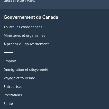
Glossaire de l'ASFC
Gouvernement du Canada
Toutes les coordonnées
Ministères et organismes
À propos du gouvernement
Thèmes
Emplois
et
sujets
Immigration et citoyenneté
Voyage et tourisme
Entreprises
Prestations
Santé