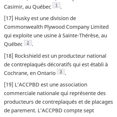
Note de bas de page
1
Casimir, au Québec
.
[17] Husky est une division de
Commonwealth Plywood Company Limited
qui exploite une usine à Sainte-Thérèse, au
Note de bas de page
2
Québec
.
[18] Rockshield est un producteur national
de contreplaqués décoratifs qui est établi à
Note de bas de page
3
Cochrane, en Ontario
.
[19] L’ACCPBD est une association
commerciale nationale qui représente des
producteurs de contreplaqués et de placages
de parement. L’ACCPBD compte sept