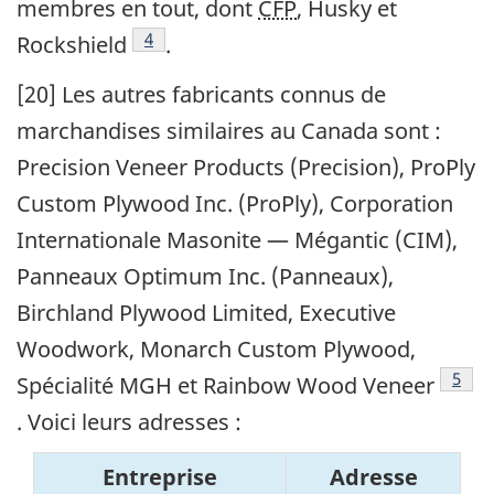
membres en tout, dont
CFP
, Husky et
Note de bas de page
4
Rockshield
.
[20] Les autres fabricants connus de
marchandises similaires au Canada sont :
Precision Veneer Products (Precision), ProPly
Custom Plywood Inc. (ProPly), Corporation
Internationale Masonite — Mégantic (CIM),
Panneaux Optimum Inc. (Panneaux),
Birchland Plywood Limited, Executive
Woodwork, Monarch Custom Plywood,
Note 
5
Spécialité MGH et Rainbow Wood Veneer
. Voici leurs adresses :
Entreprise
Adresse