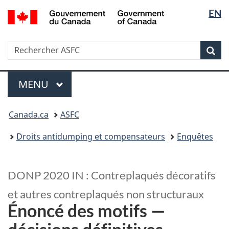
Sélectio
/
EN
Passer
Passer
Government
de
au
à
of
contenu
la
la
Canada
Recherche
Rechercher
principal
version
Rec
langue
ASFC
HTML
simplifiée
Menu
MENU
PRINCIPAL
Vous
Canada.ca
ASFC
êtes
ici
Droits antidumping et compensateurs
Enquêtes
:
DONP
2020
IN
: Contreplaqués décoratifs
et autres contreplaqués non structuraux
Énoncé des motifs —