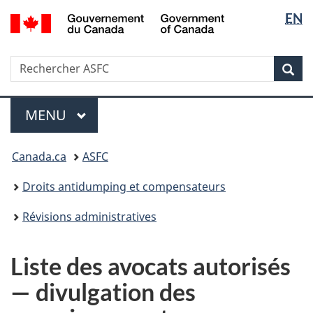
Sélectio
/
EN
Passer
Passer
Government
de
au
à
of
contenu
la
la
Canada
Recherche
Rechercher
principal
version
Rec
langue
ASFC
HTML
simplifiée
Menu
MENU
PRINCIPAL
Vous
Canada.ca
ASFC
êtes
ici
Droits antidumping et compensateurs
:
Révisions administratives
Liste des avocats autorisés
— divulgation des