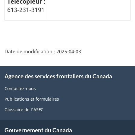
Télécopieur :
613-231-3191
Détails
de
Date de modification :
2025-04-03
la
page
À
Agence des services frontaliers du Canada
propos
de
Contactez-nous
ce
Publications et formulaires
site
Glossaire de l'ASFC
Gouvernement du Canada