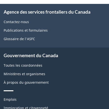
page
À
Agence des services frontaliers du Canada
propos
de
Contactez-nous
ce
Publications et formulaires
site
Glossaire de l'ASFC
Gouvernement du Canada
Toutes les coordonnées
Ministères et organismes
À propos du gouvernement
Thèmes
Emplois
et
sujets
Immigration et citoyenneté