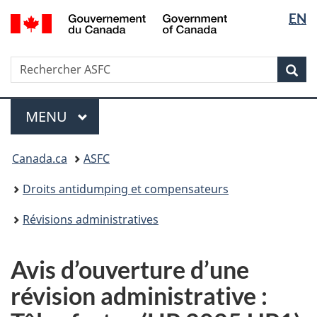
Sélectio
/
EN
Passer
Passer
Government
de
au
à
of
contenu
la
la
Canada
Recherche
Rechercher
principal
version
Rec
langue
ASFC
HTML
simplifiée
Menu
MENU
PRINCIPAL
Vous
Canada.ca
ASFC
êtes
ici
Droits antidumping et compensateurs
:
Révisions administratives
Avis d’ouverture d’une
révision administrative :