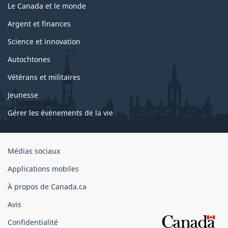
Le Canada et le monde
Argent et finances
Science et innovation
Autochtones
Vétérans et militaires
Jeunesse
Gérer les événements de la vie
Organisation
Médias sociaux
du
Applications mobiles
gouvernement
du
À propos de Canada.ca
Canada
Avis
Confidentialité