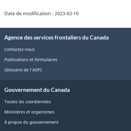
Détails
de
Date de modification :
2023-03-10
la
page
À
Agence des services frontaliers du Canada
propos
de
Contactez-nous
ce
Publications et formulaires
site
Glossaire de l'ASFC
Gouvernement du Canada
Toutes les coordonnées
Ministères et organismes
À propos du gouvernement