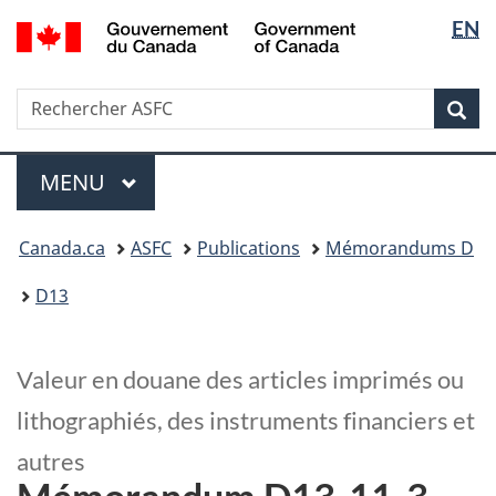
Sélectio
/
EN
Passer
Passer
Government
de
au
à
of
contenu
la
la
Canada
Recherche
Rechercher
principal
version
Rec
langue
ASFC
HTML
simplifiée
Menu
MENU
PRINCIPAL
Vous
Canada.ca
ASFC
Publications
Mémorandums D
êtes
ici
D13
:
Valeur en douane des articles imprimés ou
lithographiés, des instruments financiers et
autres