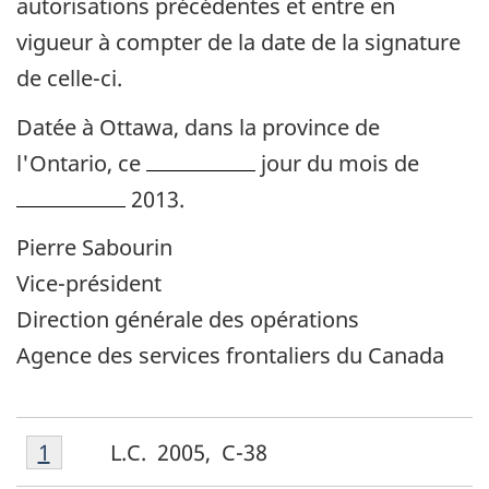
autorisations précédentes et entre en
vigueur à compter de la date de la signature
de celle-ci.
Datée à Ottawa, dans la province de
l'Ontario, ce
jour du mois de
date
2013.
mois
Pierre Sabourin
Vice-président
Direction générale des opérations
Agence des services frontaliers du Canada
Notes
Notes
Retour à la référence de la note de bas de p
1
L.C. 2005, C-38
de
de