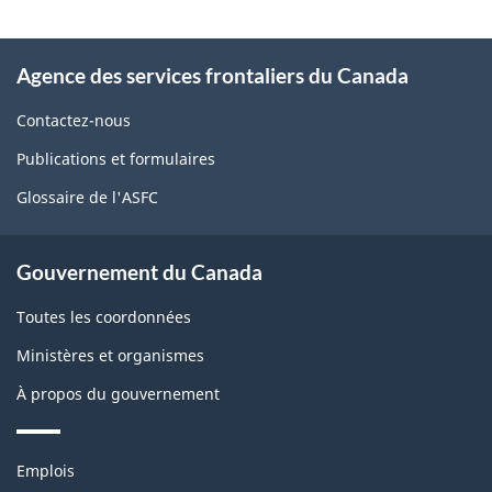
la
page
À
Agence des services frontaliers du Canada
propos
de
Contactez-nous
ce
Publications et formulaires
site
Glossaire de l'ASFC
Gouvernement du Canada
Toutes les coordonnées
Ministères et organismes
À propos du gouvernement
Thèmes
Emplois
et