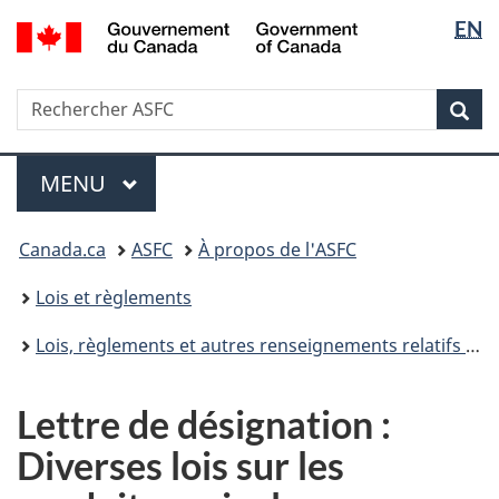
Sélectio
/
EN
Passer
Passer
Government
de
au
à
of
contenu
la
la
Canada
Recherche
Rechercher
principal
version
Rec
langue
ASFC
HTML
simplifiée
Menu
MENU
PRINCIPAL
Vous
Canada.ca
ASFC
À propos de l'ASFC
êtes
ici
Lois et règlements
:
Lois, règlements et autres renseignements relatifs aux mesures réglementaires
Lettre de désignation :
Diverses lois sur les