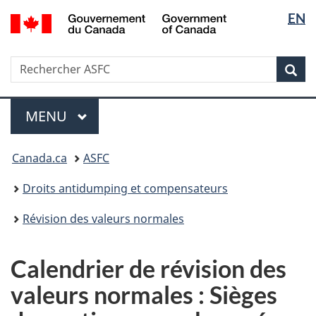
Sélectio
/
EN
Passer
Passer
Government
de
au
à
of
contenu
la
la
Canada
Recherche
Rechercher
principal
version
Rec
langue
ASFC
HTML
simplifiée
Menu
MENU
PRINCIPAL
Vous
Canada.ca
ASFC
êtes
ici
Droits antidumping et compensateurs
:
Révision des valeurs normales
Calendrier de révision des
valeurs normales : Sièges