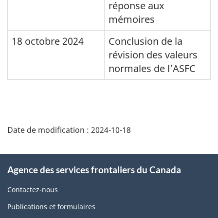
réponse aux
mémoires
18 octobre 2024
Conclusion de la
révision des valeurs
normales de l’ASFC
Détails
de
Date de modification :
2024-10-18
la
page
À
Agence des services frontaliers du Canada
propos
de
Contactez-nous
ce
Publications et formulaires
site