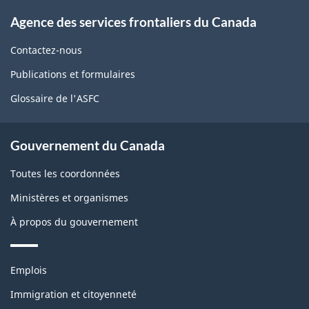
À
Agence des services frontaliers du Canada
propos
de
Contactez-nous
ce
Publications et formulaires
site
Glossaire de l'ASFC
Gouvernement du Canada
Toutes les coordonnées
Ministères et organismes
À propos du gouvernement
Thèmes
Emplois
et
sujets
Immigration et citoyenneté