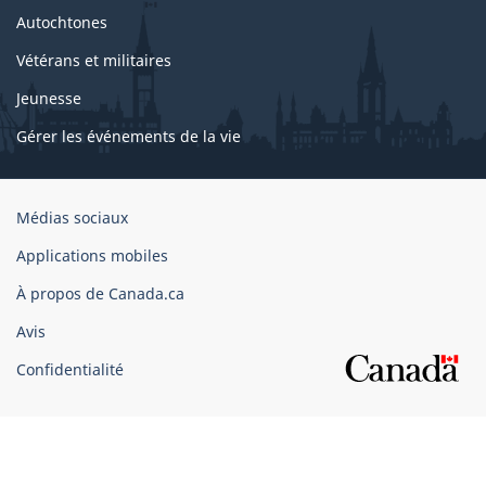
Autochtones
Vétérans et militaires
Jeunesse
Gérer les événements de la vie
Organisation
Médias sociaux
du
Applications mobiles
gouvernement
du
À propos de Canada.ca
Canada
Avis
Confidentialité