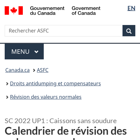
Sélectio
/
EN
Passer
Passer
Government
de
au
à
of
contenu
la
la
Canada
Recherche
Rechercher
principal
version
Rec
langue
ASFC
HTML
simplifiée
Menu
MENU
PRINCIPAL
Vous
Canada.ca
ASFC
êtes
ici
Droits antidumping et compensateurs
:
Révision des valeurs normales
SC 2022 UP1 : Caissons sans soudure
Calendrier de révision des