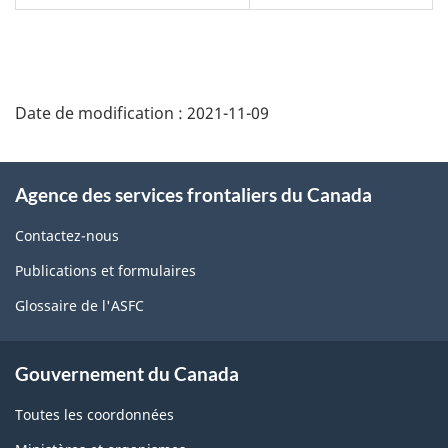
Détails
de
Date de modification :
2021-11-09
la
page
À
Agence des services frontaliers du Canada
propos
de
Contactez-nous
ce
Publications et formulaires
site
Glossaire de l'ASFC
Gouvernement du Canada
Toutes les coordonnées