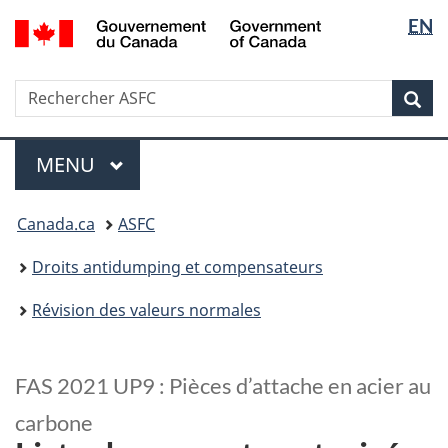
Sélectio
/
EN
Passer
Passer
Government
de
au
à
of
contenu
la
la
Canada
Recherche
Rechercher
principal
version
Rec
langue
ASFC
HTML
simplifiée
Menu
MENU
PRINCIPAL
Vous
Canada.ca
ASFC
êtes
ici
Droits antidumping et compensateurs
:
Révision des valeurs normales
FAS 2021 UP9 : Pièces d’attache en acier au
carbone