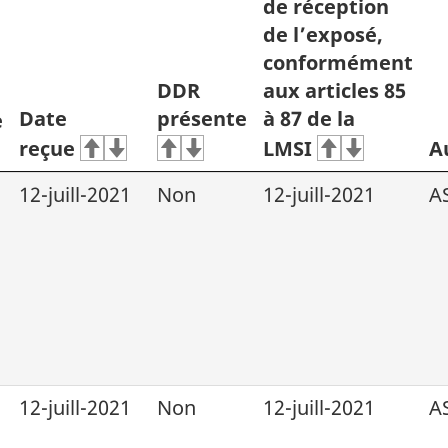
de réception
de l’exposé,
conformément
DDR
aux articles 85
Date
présente
à 87 de la
e
de bas de page
reçue
LMSI
A
12-juill-2021
Non
12-juill-2021
A
12-juill-2021
Non
12-juill-2021
A