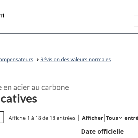
Passer
Passer
Passer
au
à
à
/
R
contenu
« À
la
Government
A
principal
propos
version
of
de
HTML
Canada
ce
simplifiée
site »
compensateurs
Révision des valeurs normales
e en acier au carbone
icatives
Affiche 1 à 18 de 18 entrées
Afficher
entr
Date officielle