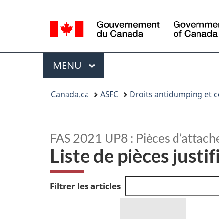
Sélection
de
la
langue
Menu
MENU
PRINCIPAL
Vous
Canada.ca
ASFC
Droits antidumping et 
êtes
ici
:
FAS 2021 UP8 : Pièces d’attach
Liste de pièces justif
Filtrer les articles