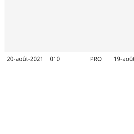
20-août-2021
010
PRO
19-aoû