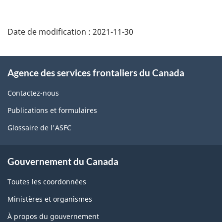
Détails
de
Date de modification :
2021-11-30
la
page
À
Agence des services frontaliers du Canada
propos
de
Contactez-nous
ce
Publications et formulaires
site
Glossaire de l'ASFC
Gouvernement du Canada
Toutes les coordonnées
Ministères et organismes
À propos du gouvernement