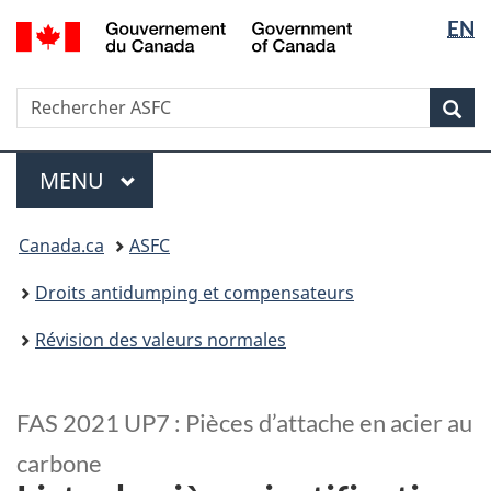
Sélectio
/
EN
Passer
Passer
Government
de
au
à
of
contenu
la
la
Canada
Recherche
Rechercher
principal
version
Rec
langue
ASFC
HTML
simplifiée
Menu
MENU
PRINCIPAL
Vous
Canada.ca
ASFC
êtes
ici
Droits antidumping et compensateurs
:
Révision des valeurs normales
FAS 2021 UP7 : Pièces d’attache en acier au
carbone