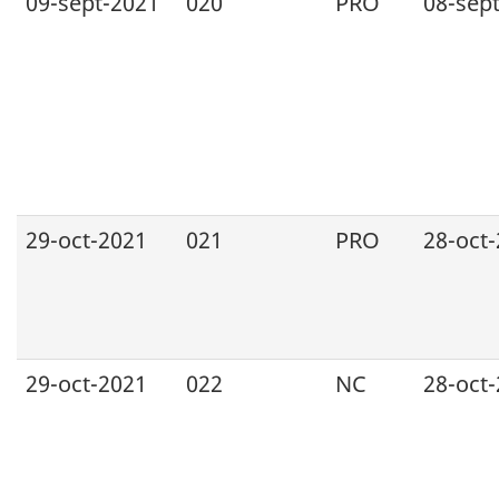
09-sept-2021
020
PRO
08-sep
29-oct-2021
021
PRO
28-oct
29-oct-2021
022
NC
28-oct