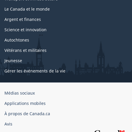
Le Canada et le monde
Argent et finances
Science et innovation
Autochtones
Vétérans et militaires
Jeunesse
Gérer les événements de la vie
Organisation
Médias sociaux
du
Applications mobiles
gouvernement
du
À propos de Canada.ca
Canada
Avis