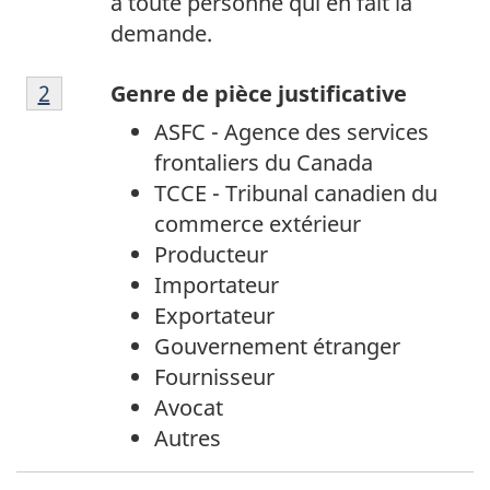
à toute personne qui en fait la
demande.
Note
Retour à la référence de la note de bas de p
2
Genre de pièce justificative
de
ASFC - Agence des services
bas
frontaliers du Canada
de
TCCE - Tribunal canadien du
page
commerce extérieur
2
Producteur
Importateur
Exportateur
Gouvernement étranger
Fournisseur
Avocat
Autres