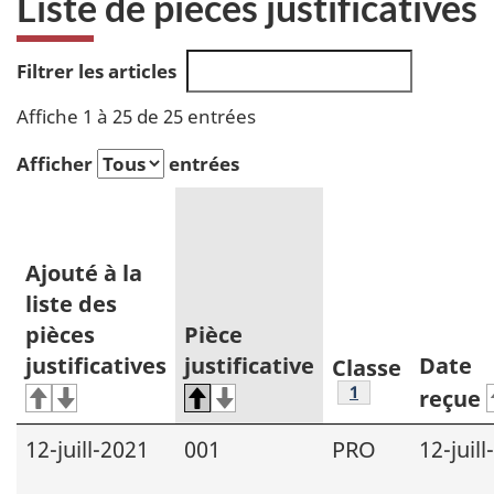
Liste de pièces justificatives
Filtrer les articles
Affiche 1 à 25 de 25 entrées
Afficher
entrées
Ajouté à la
liste des
pièces
Pièce
justificatives
justificative
Date
Classe
Note de bas de p
1
reçue
12-juill-2021
001
PRO
12-juil