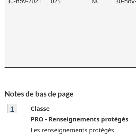
30-nov-2021
025
NC
30-nov
Notes de bas de page
Note
Retour à la référence de la note de bas de p
1
Classe
de
PRO - Renseignements protégés
bas
Les renseignements protégés
de