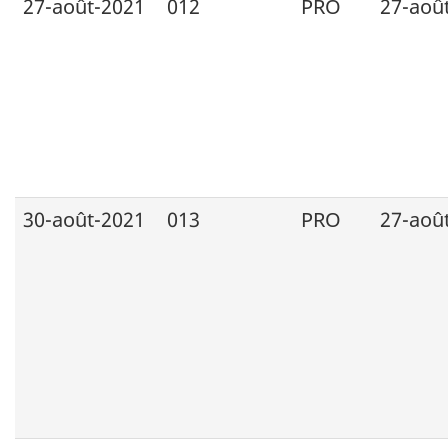
27-août-2021
012
PRO
27-aoû
30-août-2021
013
PRO
27-aoû