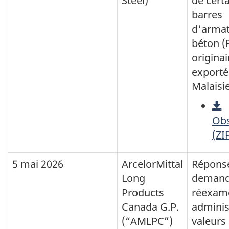
Steel)
de cert
barres
d'armat
béton (
origina
exporté
Malaisi
Obs
(ZI
5 mai 2026
ArcelorMittal
Réponse
Long
demand
Products
réexam
Canada G.P.
adminis
(“AMLPC”)
valeurs