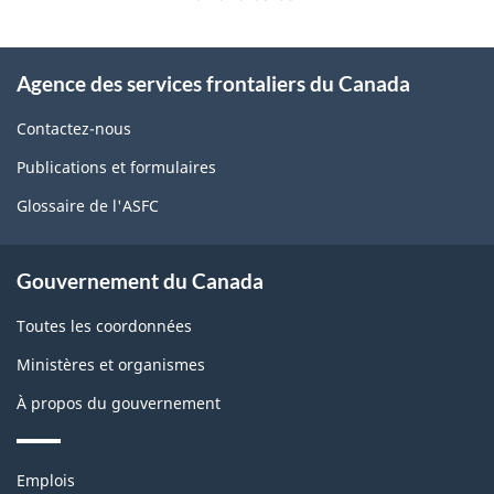
la
page
À
Agence des services frontaliers du Canada
propos
de
Contactez-nous
ce
Publications et formulaires
site
Glossaire de l'ASFC
Gouvernement du Canada
Toutes les coordonnées
Ministères et organismes
À propos du gouvernement
Thèmes
Emplois