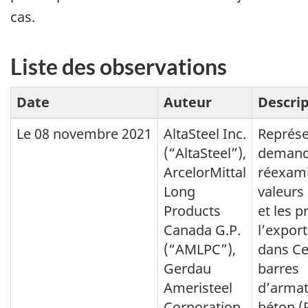
cas.
Liste des observations
Date
Auteur
Descri
Le 08 novembre 2021
AltaSteel Inc.
Représe
(“AltaSteel”),
demand
ArcelorMittal
réexami
Long
valeurs
Products
et les p
Canada G.P.
l’expor
(“AMLPC”),
dans Ce
Gerdau
barres
Ameristeel
d’armat
Corporation
béton (