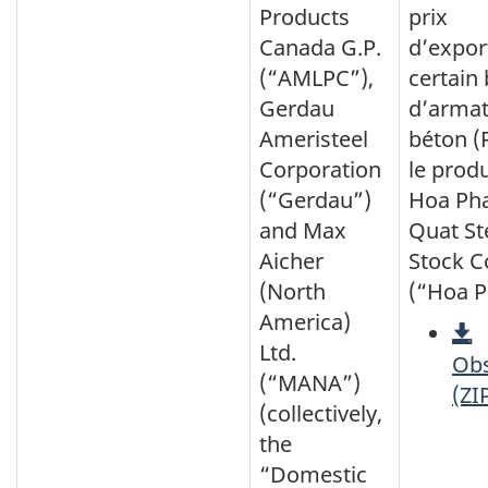
Products
prix
Canada G.P.
d’expor
(“AMLPC”),
certain
Gerdau
d’armat
Ameristeel
béton (
Corporation
le prod
(“Gerdau”)
Hoa Ph
and Max
Quat Ste
Aicher
Stock 
(North
(“Hoa P
America)
Ltd.
Obs
(“MANA”)
(ZI
(collectively,
the
“Domestic