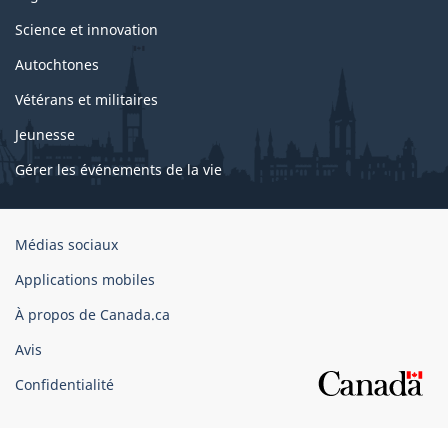
Science et innovation
Autochtones
Vétérans et militaires
Jeunesse
Gérer les événements de la vie
Organisation
Médias sociaux
du
Applications mobiles
gouvernement
du
À propos de Canada.ca
Canada
Avis
Confidentialité