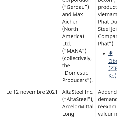
(“Gerdau”)
product
and Max
vietnam
Aicher
Phat D
(North
Steel Jo
America)
Compan
Ltd.
Phat”)
(“MANA”)
(collectively,
Obs
the
(ZI
“Domestic
Ko)
Producers”).
Le 12 novembre 2021
AltaSteel Inc.
Addenda
(“AltaSteel”),
demand
ArcelorMittal
réexam
Long
valeur 