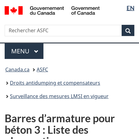
Sélectio
/
EN
Passer
Passer
Government
de
au
à
of
contenu
la
la
Canada
Recherche
Rechercher
principal
version
Rec
langue
ASFC
HTML
simplifiée
Menu
MENU
PRINCIPAL
Vous
Canada.ca
ASFC
êtes
ici
Droits antidumping et compensateurs
:
Surveillance des mesures LMSI en vigueur
Barres d’armature pour
béton 3 : Liste des