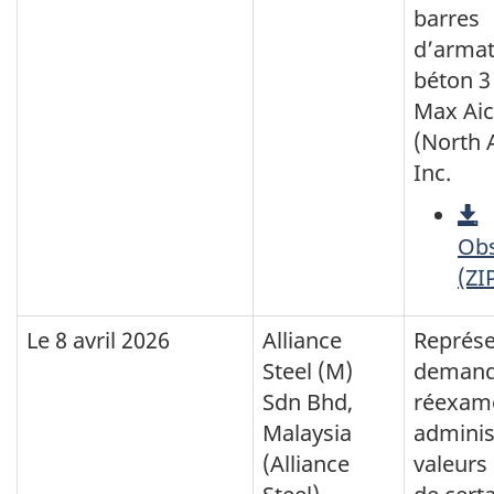
barres
d’armat
béton 3
Max Aic
(North 
Inc.
Obs
(ZI
Le
8 avril 2026
Alliance
Représe
Steel (M)
demand
Sdn Bhd,
réexam
Malaysia
adminis
(Alliance
valeurs