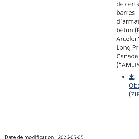
de cert
barres
d'armat
béton (
Arcelor
Long Pr
Canada 
(“AMLP
Obs
(ZI
Détails
de
Date de modification :
2026-05-05