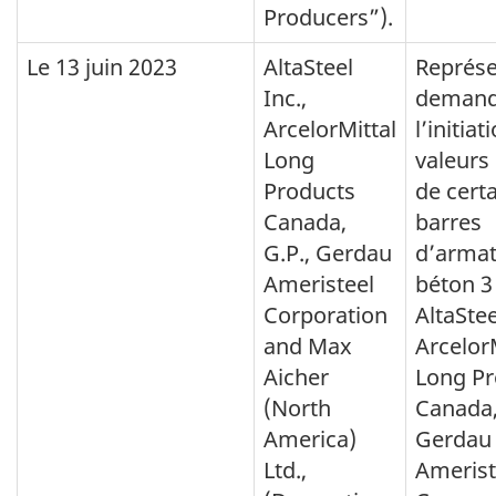
Producers”).
Le
13 juin 2023
AltaSteel
Représe
Inc.,
demand
ArcelorMittal
l’initia
Long
valeurs
Products
de cert
Canada,
barres
G.P., Gerdau
d’armat
Ameristeel
béton 3
Corporation
AltaStee
and Max
Arcelor
Aicher
Long Pr
(North
Canada,
America)
Gerdau
Ltd.,
Amerist