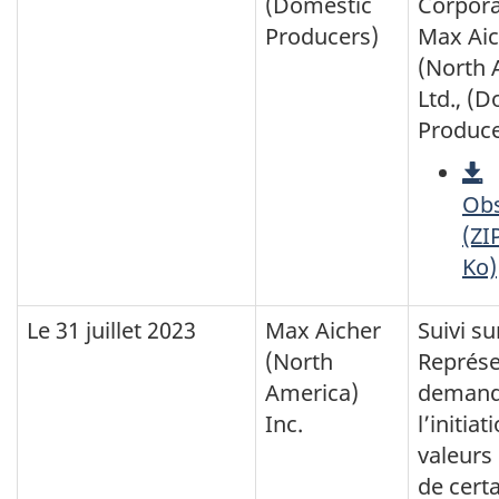
(Domestic
Corpora
Producers)
Max Aic
(North 
Ltd., (
Produce
Obs
(ZI
Ko)
Le
31 juillet 2023
Max Aicher
Suivi su
(North
Représe
America)
demand
Inc.
l’initia
valeurs
de cert