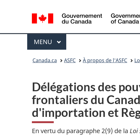
Sélection
de
la
langue
Menu
MENU
PRINCIPAL
Vous
Canada.ca
ASFC
À propos de l'ASFC
Lo
êtes
ici
:
Délégations des pouv
frontaliers du Canada
d'importation et Rè
En vertu du paragraphe 2(9) de la
Loi