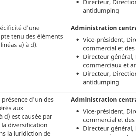
Directeur, Direct
antidumping
écificité d'une
Administration centr
pte tenu des éléments
Vice-président
, Di
inéas a) à d).
commercial et de
Directeur général
commerciaux et a
Directeur, Direct
antidumping
a présence d'un des
Administration centr
érés aux
Vice-président
, Di
 à d) est causée par
commercial et de
la diversification
Directeur général
 la juridiction de