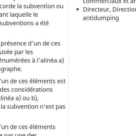
commerciaux et a
ccorde la subvention ou
Directeur, Direct
nt laquelle le
antidumping
ubventions a été
 présence d'un de ces
usée par les
énumérées à l'alinéa a)
agraphe.
d'un de ces éléments est
des considérations
inéa a) ou b),
la subvention n'est pas
d'un de ces éléments
e par une des