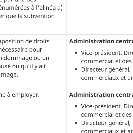
énumérées à l'alinéa a)
er que la subvention
mposition de droits
Administration centr
 nécessaire pour
Vice-président
, Di
n dommage ou un
commercial et de
usé ou qu'il y ait
Directeur général
mmage.
commerciaux et a
rme à employer.
Administration centr
Vice-président
, Di
commercial et de
Directeur général
commerciaux et a