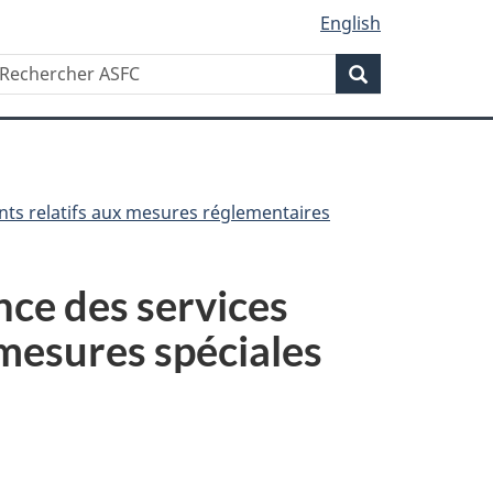
English
Recherche
echercher
Recherche
SFC
nts relatifs aux mesures réglementaires
nce des services
 mesures spéciales
s de page