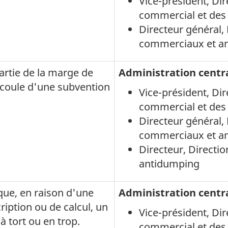
Vice-président
, Di
commercial et de
Directeur général
commerciaux et a
artie de la marge de
Administration centr
coule d'une subvention
Vice-président
, Di
commercial et de
Directeur général
commerciaux et a
Directeur, Direct
antidumping
que, en raison d'une
Administration centr
ription ou de calcul, un
Vice-président
, Di
 à tort ou en trop.
commercial et de