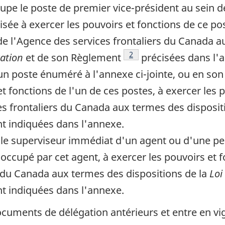
cupe le poste de premier
vice-président
au sein d
ée à exercer les pouvoirs et fonctions de ce pos
de l'Agence des services frontaliers du Canada a
Note de bas de page
2
tation
et de son Règlement
précisées dans l'
e un poste énuméré à l'annexe
ci-jointe
, ou en so
et fonctions de l'un de ces postes, à exercer les 
es frontaliers du Canada aux termes des disposit
t indiquées dans l'annexe.
t le superviseur immédiat d'un agent ou d'une pe
occupé par cet agent, à exercer les pouvoirs et 
s du Canada aux termes des dispositions de la
Loi
t indiquées dans l'annexe.
uments de délégation antérieurs et entre en vi