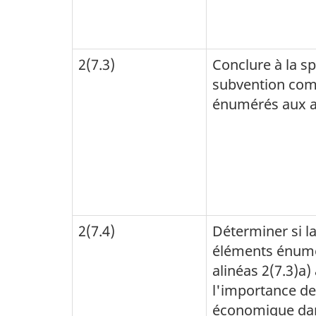
2(7.3)
Conclure à la sp
subvention com
énumérés aux al
2(7.4)
Déterminer si l
éléments énum
alinéas 2(7.3)a)
l'importance de 
économique dans