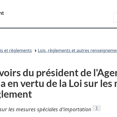
Passer
Passer
Passer
au
à
à
/
R
contenu
« À
la
Government
A
principal
propos
version
of
de
HTML
Canada
ce
simplifiée
site »
is et règlements
Lois, règlements et autres renseigneme
oirs du président de l'Age
 en vertu de la Loi sur les
glement
Note de ba
1
 sur les mesures spéciales d'importation