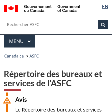
Sélectio
/
EN
Passer
Passer
Government
de
au
à
of
contenu
la
la
Canada
Recherche
Rechercher
principal
version
Rec
langue
ASFC
HTML
simplifiée
Menu
MENU
PRINCIPAL
Vous
Canada.ca
ASFC
êtes
ici
:
Répertoire des bureaux et
services de l'ASFC
Avis
Le Répertoire des bureaux et services