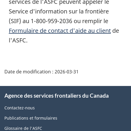
services de l'ASFC peuvent appeler le
Service d'information sur la frontière
(SIF) au 1-800-959-2036 ou remplir le
Formulaire de contact d'aide au client
de
l'ASFC.
Détails
de
Date de modification :
2026-03-31
la
page
À
Agence des services frontaliers du Canada
propos
de
Contactez-nous
ce
Publications et formulaires
site
Glossaire de l'ASFC