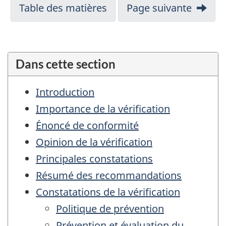
Navigation
Table des matières
Page suivante
pour
document
vérification
Dans cette section
de
la
Introduction
gestion
Importance de la vérification
du
Énoncé de conformité
harcèlement
Opinion de la vérification
Principales constatations
Résumé des recommandations
Constatations de la vérification
Politique de prévention
Prévention et évaluation du