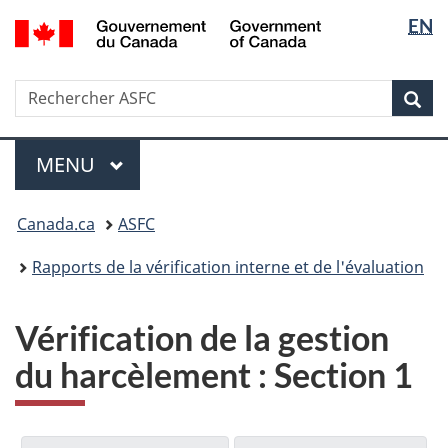
Sélectio
/
EN
Passer
Passer
Government
de
au
à
of
contenu
la
la
Canada
Recherche
Rechercher
principal
version
Rec
langue
ASFC
HTML
simplifiée
Menu
MENU
PRINCIPAL
Vous
Canada.ca
ASFC
êtes
ici
Rapports de la vérification interne et de l'évaluation
:
Vérification de la gestion
du harcèlement : Section 1