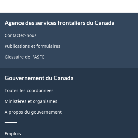
la
page
À
Agence des services frontaliers du Canada
propos
de
Contactez-nous
ce
Publications et formulaires
site
Glossaire de l'ASFC
Gouvernement du Canada
Toutes les coordonnées
Ministères et organismes
À propos du gouvernement
Thèmes
Emplois