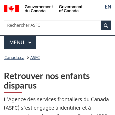
Sélectio
/
EN
Passer
Passer
Government
de
au
à
of
contenu
la
la
Canada
Recherche
Rechercher
principal
version
Rec
langue
ASFC
HTML
simplifiée
Menu
MENU
PRINCIPAL
Vous
Canada.ca
ASFC
êtes
ici
:
Retrouver nos enfants
disparus
L'Agence des services frontaliers du Canada
(
ASFC
) s'est engagée à identifier et à