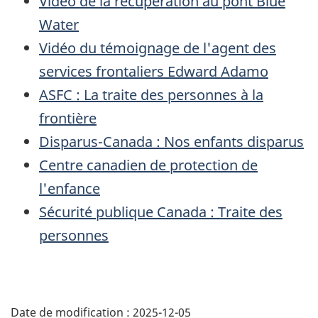
Vidéo de la récupération au pont Blue
Water
Vidéo du témoignage de l'agent des
services frontaliers Edward Adamo
ASFC
: La traite des personnes à la
frontière
Disparus-Canada
: Nos enfants disparus
Centre canadien de protection de
l'enfance
Sécurité publique Canada : Traite des
personnes
Détails
de
Date de modification :
2025-12-05