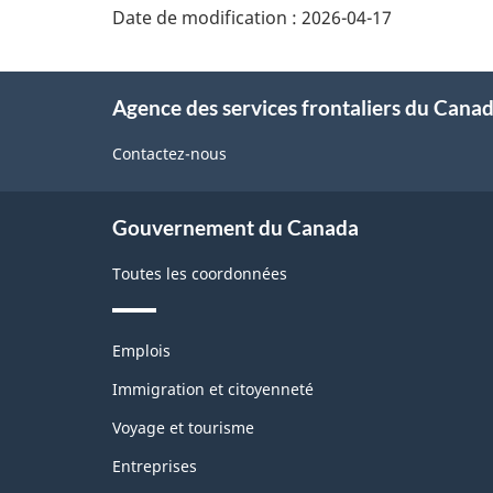
de
Date de modification :
2026-04-17
la
page
À
Agence des services frontaliers du Cana
propos
de
Contactez-nous
ce
site
Gouvernement du Canada
Toutes les coordonnées
Thèmes
Emplois
et
sujets
Immigration et citoyenneté
Voyage et tourisme
Entreprises