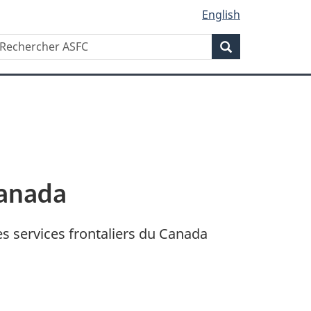
English
Recherche
echercher
Recherche
SFC
Canada
es services frontaliers du Canada