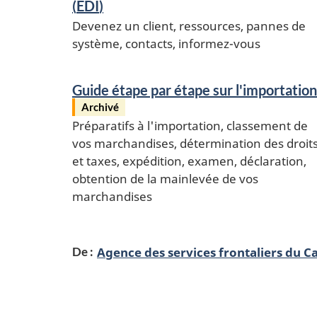
(
EDI
)
Devenez un client, ressources, pannes de
système, contacts,
informez-vous
Guide étape par étape sur l'importation
Archivé
Préparatifs à l'importation, classement de
vos marchandises, détermination des droit
et taxes, expédition, examen, déclaration,
obtention de la mainlevée de vos
marchandises
Agence des services frontaliers du 
De :
Détails