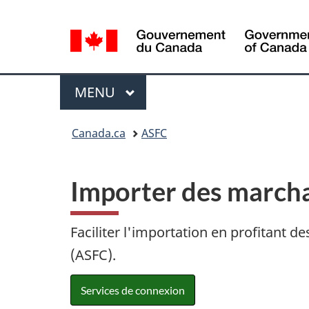
Sélection
de
la
langue
Menu
MENU
PRINCIPAL
Vous
Canada.ca
ASFC
êtes
ici
:
Importer des march
Faciliter l'importation en profitant 
(ASFC).
Services de connexion