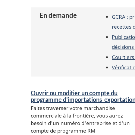
En demande
GCRA
: pr
recettes 
Publicatio
décisions
Courtier
Vérificat
Services
Ouvrir ou modifier un compte du
et
programme d'
importations-exportatio
Faites traverser votre marchandise
renseignements
commerciale à la frontière, vous aurez
besoin d'un numéro d'entreprise et d'un
compte de programme RM