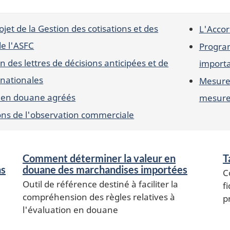
ojet de la Gestion des cotisations et des
L'Acco
de l'ASFC
Progra
n des lettres de décisions anticipées et de
import
 nationales
Mesures
s en douane agréés
mesure
ions de l'observation commerciale
Comment déterminer la valeur en
T
ns
douane des marchandises importées
C
Outil de référence destiné à faciliter la
f
compréhension des règles relatives à
p
l'évaluation en douane