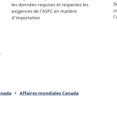
S
les données requises et respectez les
c
exigences de l'ASFC en matière
l
d'importation
s
Canada
Affaires mondiales Canada