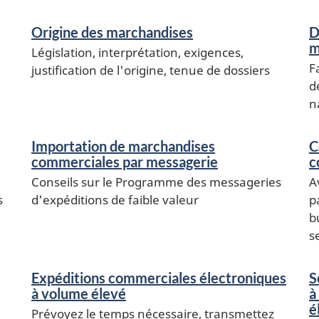
Origine des marchandises
D
m
Législation, interprétation, exigences,
F
justification de l'origine, tenue de dossiers
d
n
Importation de marchandises
C
commerciales par messagerie
c
Conseils sur le Programme des messageries
A
s
d'expéditions de faible valeur
p
b
s
Expéditions commerciales électroniques
S
à volume élevé
à
é
Prévoyez le temps nécessaire, transmettez